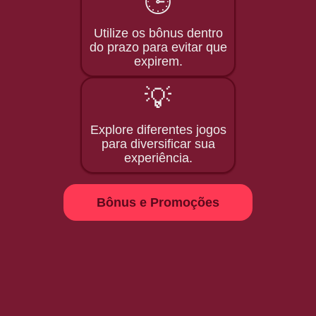
🕒
Utilize os bônus dentro
do prazo para evitar que
expirem.
💡
Explore diferentes jogos
para diversificar sua
experiência.
Bônus e Promoções