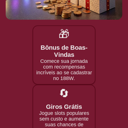
🎁
Bônus de Boas-
Vindas
Comece sua jornada
com recompensas
incríveis ao se cadastrar
no 188W.
🔄
Giros Grátis
Jogue slots populares
sem custo e aumente
suas chances de