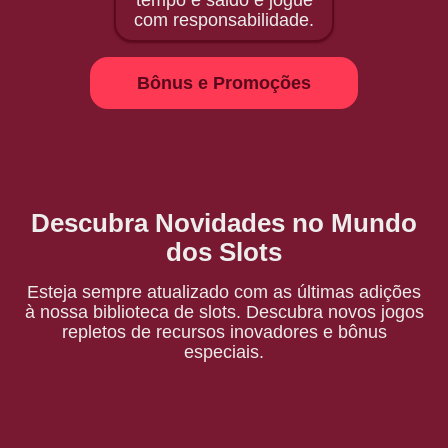
tempo e saldo e jogue
com responsabilidade.
Bônus e Promoções
Descubra Novidades no Mundo
dos Slots
Esteja sempre atualizado com as últimas adições
à nossa biblioteca de slots. Descubra novos jogos
repletos de recursos inovadores e bônus
especiais.