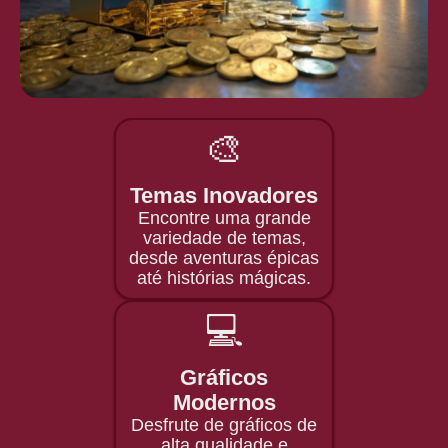
🎨
Temas Inovadores
Encontre uma grande
variedade de temas,
desde aventuras épicas
até histórias mágicas.
💻
Gráficos
Modernos
Desfrute de gráficos de
alta qualidade e