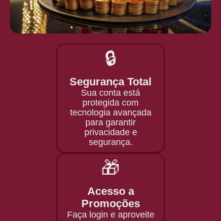
🔒
Segurança Total
Sua conta está
protegida com
tecnologia avançada
para garantir
privacidade e
segurança.
🎁
Acesso a
Promoções
Faça login e aproveite