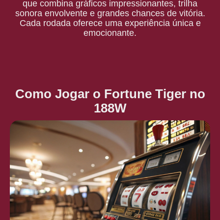
que combina gráficos impressionantes, trilha
sonora envolvente e grandes chances de vitória.
Cada rodada oferece uma experiência única e
emocionante.
Como Jogar o Fortune Tiger no
188W