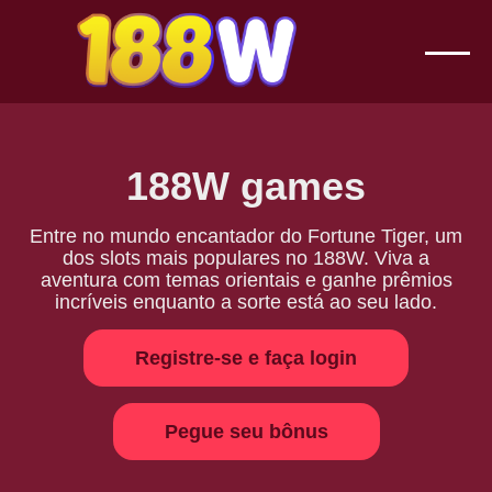
188W games
Entre no mundo encantador do Fortune Tiger, um
dos slots mais populares no 188W. Viva a
aventura com temas orientais e ganhe prêmios
incríveis enquanto a sorte está ao seu lado.
Registre-se e faça login
Pegue seu bônus