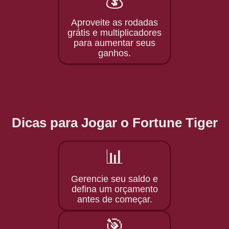
💰
Aproveite as rodadas
grátis e multiplicadores
para aumentar seus
ganhos.
Dicas para Jogar o Fortune Tiger
📊
Gerencie seu saldo e
defina um orçamento
antes de começar.
🎯