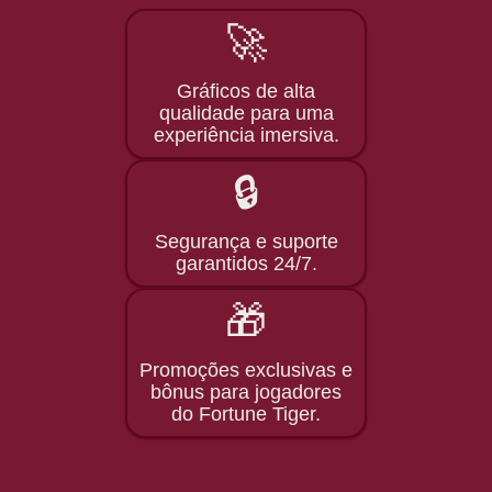
🚀
Gráficos de alta
qualidade para uma
experiência imersiva.
🔒
Segurança e suporte
garantidos 24/7.
🎁
Promoções exclusivas e
bônus para jogadores
do Fortune Tiger.