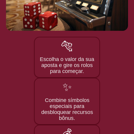
🐅
Escolha o valor da sua
aposta e gire os rolos
para começar.
✨
Combine símbolos
especiais para
desbloquear recursos
bônus.