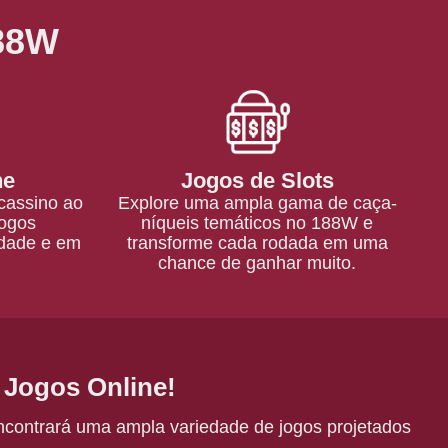
188W
ne
Jogos de Slots
cassino ao
Explore uma ampla gama de caça-
jogos
níqueis temáticos no 188W e
idade e em
transforme cada rodada em uma
chance de ganhar muito.
 Jogos Online!
contrará uma ampla variedade de jogos projetados