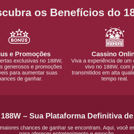
cubra os Benefícios do 
us e Promoções
Cassino Onli
ertas exclusivas no 188W,
Viva a experiência de um 
s generosos e promoções
vivo no 188W, com 
veis para aumentar suas
transmitidos em alta qual
hances de ganhar.
tempo real.
188W – Sua Plataforma Definitiva de
maiores chances de ganhar se encontram. Aqui, você en
para oferecer entretenimento e emoção.